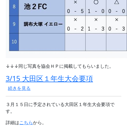
↓↓↓同じ写真を協会ＨＰに掲載してもらいました。
3/15 大田区１年生大会要項
3/15 大田区１年生大会要項 の
続きを見る
３月１５日に予定されている大田区１年生大会要項で
す。
詳細は
こちら
から。