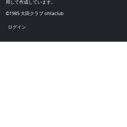
用して作成しています。
©1985 大田クラブ ohtaclub
User account menu
ログイン