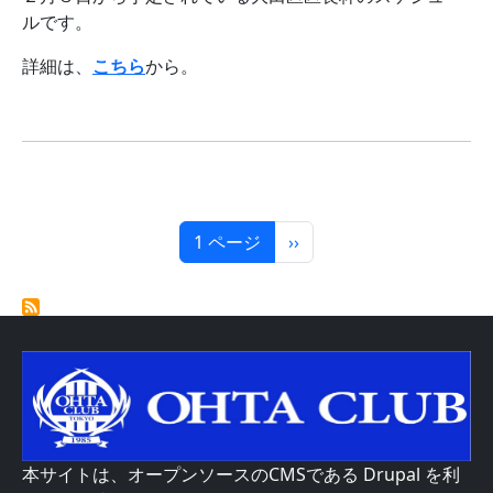
ルです。
詳細は、
こちら
から。
ページ送り
次ページ
1 ページ
››
本サイトは、オープンソースのCMSである
Drupal
を利