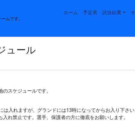
Main navigation
ホーム
予定表
試合結果
チームです。
ケジュール
地のスケジュールです。
には入れますが、グランドには13時になってからお入り下さい
ち入れ禁止です。選手、保護者の方に徹底をお願いします。