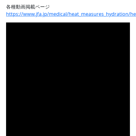
各種動画掲載ページ
https://www.jfa.jp/medical/heat_measures_hydration/he