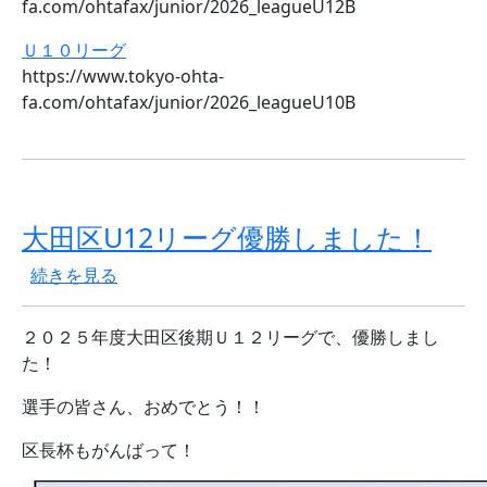
fa.com/ohtafax/junior/2026_leagueU12B
Ｕ１０リーグ
https://www.tokyo-ohta-
fa.com/ohtafax/junior/2026_leagueU10B
大田区U12リーグ優勝しました！
大田区U12リーグ優勝しました！ の
続きを見る
２０２５年度大田区後期Ｕ１２リーグで、優勝しまし
た！
選手の皆さん、おめでとう！！
区長杯もがんばって！