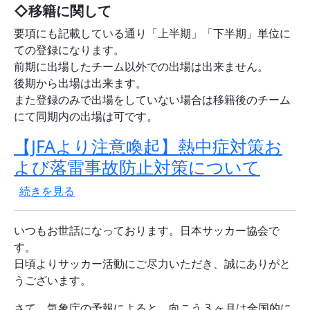
◇移籍に関して
要項にも記載している通り「上半期」「下半期」単位に
ての登録になります。
前期に出場したチーム以外での出場は出来ません。
後期から出場は出来ます。
また登録のみで出場をしていない場合は移籍後のチーム
にて同期内の出場は可です。
【JFAより注意喚起】熱中症対策お
よび落雷事故防止対策について
【JFAより注意喚起】熱中症対策および落雷事故防止対策に
続きを見る
いつもお世話になっております。日本サッカー協会で
す。
日頃よりサッカー活動にご尽力いただき、誠にありがと
うございます。
さて、気象庁の予報によると、向こう 3 ヶ月は全国的に