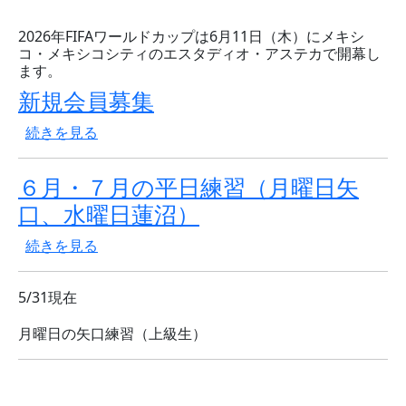
2026年FIFAワールドカップは6月11日（木）にメキシ
コ・メキシコシティのエスタディオ・アステカで開幕し
ます。
新規会員募集
新規会員募集 の
続きを見る
６月・７月の平日練習（月曜日矢
口、水曜日蓮沼）
６月・７月の平日練習（月曜日矢口、水曜日蓮沼） の
続きを見る
5/31現在
月曜日の矢口練習（上級生）