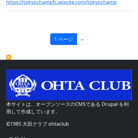
https://tokyochampfc.wixsite.com/tokyochamp
ページ送り
次ページ
1 ページ
››
本サイトは、オープンソースのCMSである
Drupal
を利
用して作成しています。
©1985 大田クラブ ohtaclub
User account menu