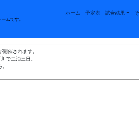
Main navigation
ホーム
予定表
試合結果
チームです。
が開催されます。
湯西川で二泊三日。
ら。